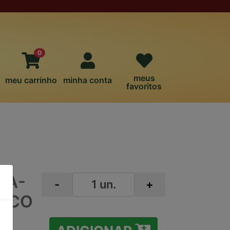
0
meus
meu carrinho
minha conta
favoritos
HA-
-
+
ANCO