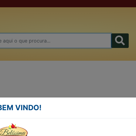
PÃO INTEGRAL CASTAN
BEM VINDO!
DO-PARÁ E LINHAÇA P
380G