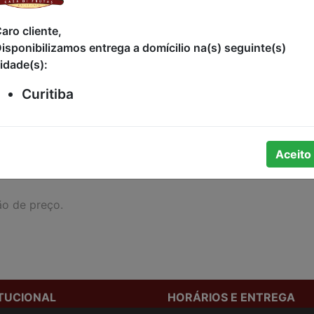
PÃO 46% INTEGRAL COM CASTANHA-
aro cliente,
PARÁ E LINHAÇA 100% MAIS FIBRAS VI
isponibilizamos entrega a domícilio na(s) seguinte(s)
PANCO PACOTE 380G
idade(s):
R$14,90
Curitiba
Aceito
ão de preço.
ITUCIONAL
HORÁRIOS E ENTREGA
stamos
Formas de Pagamento