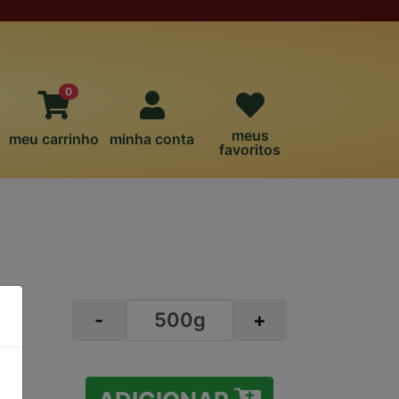
0
meus
meu carrinho
minha conta
favoritos
-
+