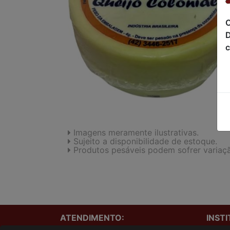
C
D
c
Imagens meramente ilustrativas.
Sujeito a disponibilidade de estoque.
Produtos pesáveis podem sofrer variaç
ATENDIMENTO:
INST
Onde e
(41)3229-1240