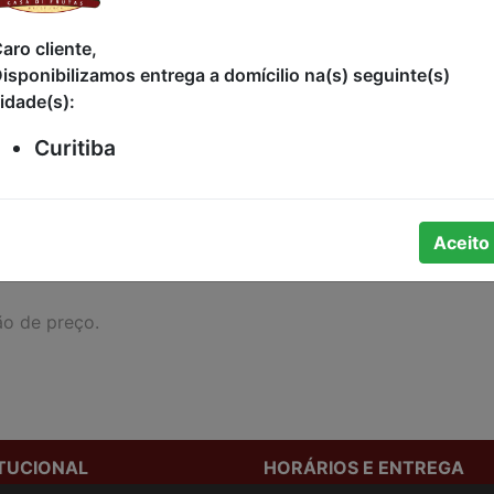
R$99,90
aro cliente,
isponibilizamos entrega a domícilio na(s) seguinte(s)
idade(s):
Curitiba
Aceito
ão de preço.
ITUCIONAL
HORÁRIOS E ENTREGA
stamos
Formas de Pagamento