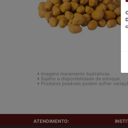
C
D
c
Imagens meramente ilustrativas.
Sujeito a disponibilidade de estoque.
Produtos pesáveis podem sofrer variaç
ATENDIMENTO:
INST
Onde e
(41)3229-1240