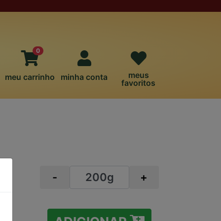
0
meus
meu carrinho
minha conta
favoritos
AL
-
+