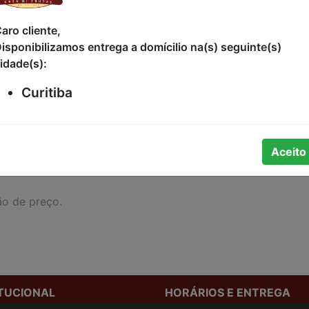
R$59,90
aro cliente,
isponibilizamos entrega a domícilio na(s) seguinte(s)
idade(s):
Curitiba
Aceito
ão de preço.
ITUCIONAL
HORÁRIOS E ENTREGA
stamos
Formas de Pagamento