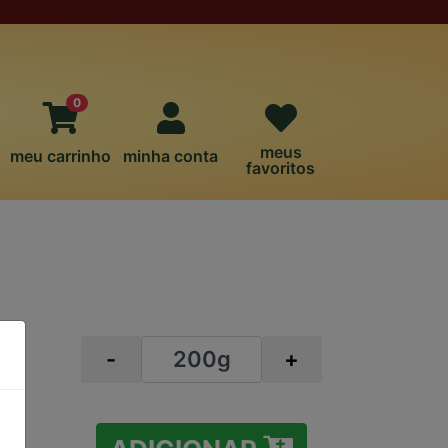
0
meus
meu carrinho
minha conta
favoritos
-
+