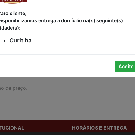
R$79,00
aro cliente,
isponibilizamos entrega a domícilio na(s) seguinte(s)
idade(s):
Curitiba
Aceito
ão de preço.
ITUCIONAL
HORÁRIOS E ENTREGA
stamos
Formas de Pagamento