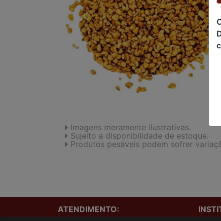
C
D
c
Imagens meramente ilustrativas.
Sujeito a disponibilidade de estoque.
Produtos pesáveis podem sofrer variaç
ATENDIMENTO:
INST
Onde e
(41)3229-1240