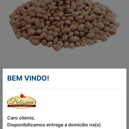
BEM VINDO!
FEIJÃO CARIOCA KG
FEIJÃO CARIOCA KG
R$14,90
Caro cliente,
Disponibilizamos entrega a domícilio na(s)