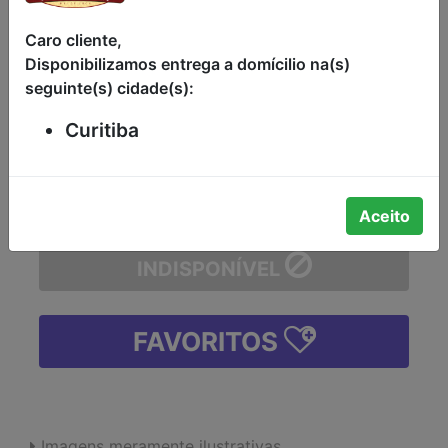
SORVETE SABOR BROWNIE DE
Caro cliente,
CHOCOLATE COM CASTANHAS-DO-
Disponibilizamos entrega a domícilio na(s)
PARÁ INSPIRAÇÕES KIBON POTE 1,3L
seguinte(s) cidade(s):
-
Curitiba
-
+
Aceito
INDISPONÍVEL
FAVORITOS
Imagens meramente ilustrativas.