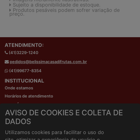
Sujeito a disponibilidade de estoque.
Produtos pesáveis podem sofrer variação de
preço.
ATENDIMENTO:
(41)3229-1240
pedidos@belissimacasadifrutas.com.br
(41)99677-8354
INSTITUCIONAL
Onde estamos
Horários de atendimento
HORÁRIOS E ENTREGA
AVISO DE COOKIES E COLETA DE
Formas de Pagamento
DADOS
Horários de Entrega
Taxa de entrega
Utilizamos cookies para facilitar o uso do
Cidades Atendidas
site, otimizar a experiência do usuário e