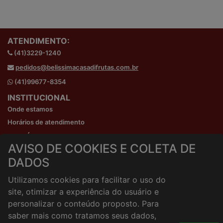
ATENDIMENTO:
(41)3229-1240
pedidos@belissimacasadifrutas.com.br
(41)99677-8354
INSTITUCIONAL
Onde estamos
Horários de atendimento
HORÁRIOS E ENTREGA
AVISO DE COOKIES E COLETA DE
Formas de Pagamento
DADOS
Horários de Entrega
Taxa de entrega
Utilizamos cookies para facilitar o uso do
Cidades Atendidas
site, otimizar a experiência do usuário e
ACESSO RÁPIDO
personalizar o conteúdo proposto. Para
Termos de uso
saber mais como tratamos seus dados,