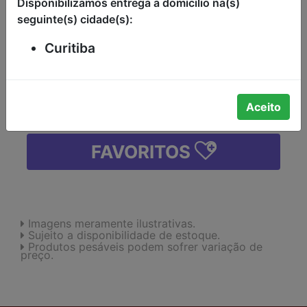
Disponibilizamos entrega a domícilio na(s)
seguinte(s) cidade(s):
-
+
Curitiba
ADICIONAR
Aceito
FAVORITOS
Imagens meramente ilustrativas.
Sujeito a disponibilidade de estoque.
Produtos pesáveis podem sofrer variação de
preço.