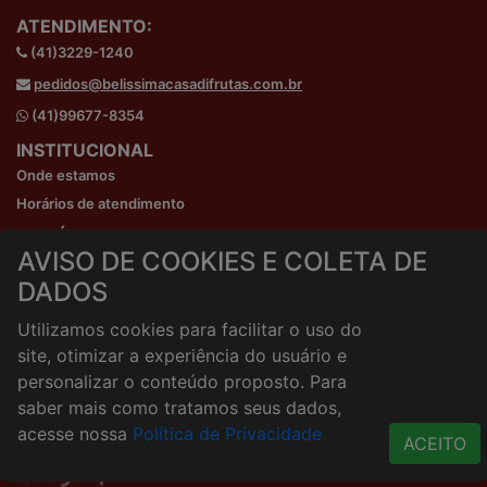
ATENDIMENTO:
(41)3229-1240
pedidos@belissimacasadifrutas.com.br
(41)99677-8354
INSTITUCIONAL
Onde estamos
Horários de atendimento
HORÁRIOS E ENTREGA
AVISO DE COOKIES E COLETA DE
Formas de Pagamento
DADOS
Horários de Entrega
Taxa de entrega
Utilizamos cookies para facilitar o uso do
Cidades Atendidas
site, otimizar a experiência do usuário e
ACESSO RÁPIDO
personalizar o conteúdo proposto. Para
Termos de uso
saber mais como tratamos seus dados,
Política de Privacidade
acesse nossa
Política de Privacidade
ACEITO