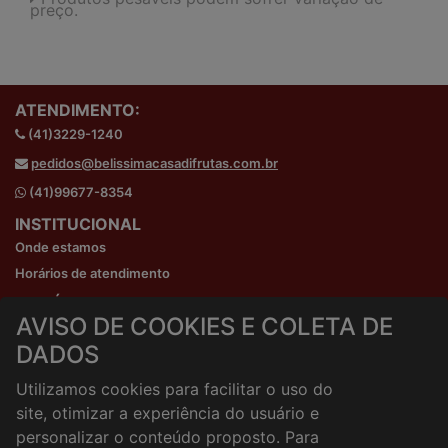
preço.
ATENDIMENTO:
(41)3229-1240
pedidos@belissimacasadifrutas.com.br
(41)99677-8354
INSTITUCIONAL
Onde estamos
Horários de atendimento
HORÁRIOS E ENTREGA
AVISO DE COOKIES E COLETA DE
Formas de Pagamento
DADOS
Horários de Entrega
Taxa de entrega
Utilizamos cookies para facilitar o uso do
Cidades Atendidas
site, otimizar a experiência do usuário e
ACESSO RÁPIDO
personalizar o conteúdo proposto. Para