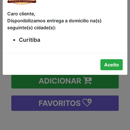
MORANGO E COCO BEBIDA LÁCTEA
FERMENTADA SEM CORANTES
Caro cliente,
ARTIFICIAIS BATAVO 540G BANDEJA
Disponibilizamos entrega a domícilio na(s)
6 UNIDADES DE 90G CADA
seguinte(s) cidade(s):
R$7,98
Curitiba
-
+
Aceito
ADICIONAR
FAVORITOS