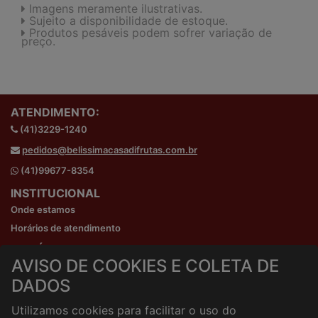
Imagens meramente ilustrativas.
Sujeito a disponibilidade de estoque.
Produtos pesáveis podem sofrer variação de
preço.
ATENDIMENTO:
(41)3229-1240
pedidos@belissimacasadifrutas.com.br
(41)99677-8354
INSTITUCIONAL
Onde estamos
Horários de atendimento
HORÁRIOS E ENTREGA
AVISO DE COOKIES E COLETA DE
Formas de Pagamento
DADOS
Horários de Entrega
Taxa de entrega
Utilizamos cookies para facilitar o uso do