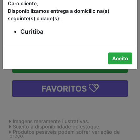
WICKBOLD PACOTE 450G
Caro cliente,
Disponibilizamos entrega a domícilio na(s)
R$14,99
seguinte(s) cidade(s):
Curitiba
-
+
Aceito
ADICIONAR
FAVORITOS
Imagens meramente ilustrativas.
Sujeito a disponibilidade de estoque.
Produtos pesáveis podem sofrer variação de
preço.