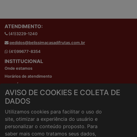
ATENDIMENTO:
(41)3229-1240
pedidos@belissimacasadifrutas.com.br
(41)99677-8354
INSTITUCIONAL
Onde estamos
Horários de atendimento
HORÁRIOS E ENTREGA
AVISO DE COOKIES E COLETA DE
Formas de Pagamento
DADOS
Horários de Entrega
Taxa de entrega
Utilizamos cookies para facilitar o uso do
Cidades Atendidas
site, otimizar a experiência do usuário e
ACESSO RÁPIDO
personalizar o conteúdo proposto. Para
Termos de uso
saber mais como tratamos seus dados,