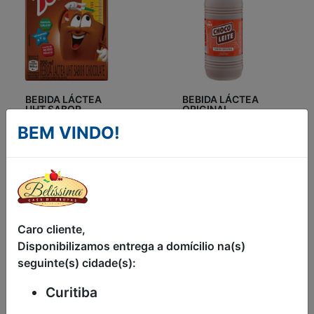
BEBIDA LÁCTEA
BEBIDA LÁCTEA
UHT SABOR
ORIGINAL
CHOCOLATE
CHOCO LEITE
BEM VINDO!
TODDYNHO
260ML
200ML
R$4,90
R$6,95
Caro cliente,
Disponibilizamos entrega a domícilio na(s)
seguinte(s) cidade(s):
Curitiba