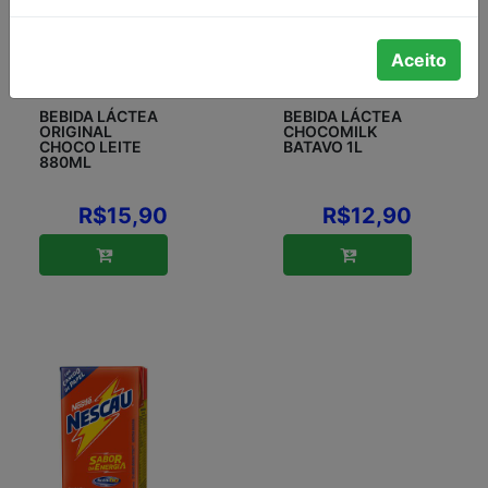
Aceito
BEBIDA LÁCTEA
BEBIDA LÁCTEA
ORIGINAL
CHOCOMILK
CHOCO LEITE
BATAVO 1L
880ML
R$15,90
R$12,90